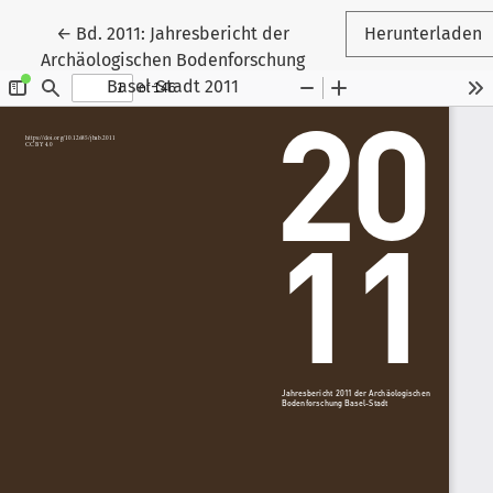
Zu Artikeldetails zurückkehren
←
Bd. 2011: Jahresbericht der
Herunterladen
Archäologischen Bodenforschung
Basel-Stadt 2011