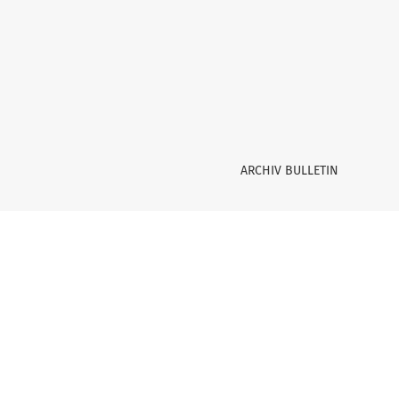
Kopftuch und Autorität: Sich entscheiden.
ARCHIV BULLETIN