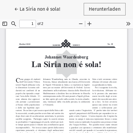
Zu Artikeldetails zurückkehren
←
La Siria non é sola!
Herunterladen