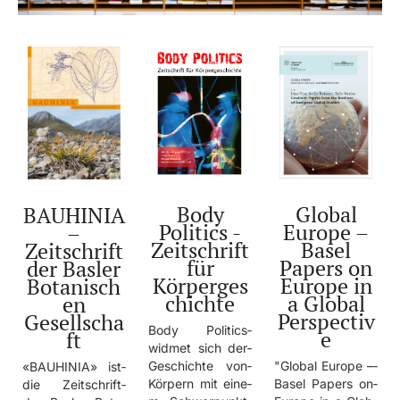
Global
Body
BAUHINIA
Europe –
Politics -
–
Basel
Zeitschrift
Zeitschrift
Papers on
für
der Basler
Europe in
Körperges
Botanisch
a Global
chichte
en
Perspectiv
Gesellscha
Body­ Poli­tics­
e
ft
widm­et­ sich­ der­
"Glo­bal­ Euro­pe­ –­
Gesc­hich­te­ von­
«BAU­HINI­A»­ ist­
Base­l­ Pape­rs­ on­
Körp­ern­ mit­ eine­
die­ Zeit­schr­ift­