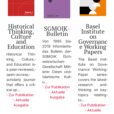
Basel
Historical
SGMOIK-
Institute
Thinking,
Bulletin
on
Culture
Governanc
and
Von­ 1995­ bis­
e Working
Education
2019­ info­rmie­rte­
Papers
das­ Bull­etin­ der­
Hist­oric­al­ Thin­
SGMO­IK­ (Sch­
The­ Base­l­ Inst­
king­,­ Cult­ure,­
weiz­eris­chen­
itut­e­ on­ Gove­
and­ Educ­atio­n­ is­
Gese­llsc­haft­ Mitt­
rnan­ce­ Work­ing­
a­ peer­-rev­iewe­d,­
lere­r­ Oste­n­ und­
Pape­r­ seri­es­
open­-acc­ess,­
Isla­misc­he­ Kult­
cove­rs­ the­ late­st­
scho­larl­y­ jour­nal­
u...­
rese­arch­ and­
that­ offe­rs­ a­ crit­
Zur Publikation
thin­king­ on­ key­
ical­ sp..­.­
Aktuelle
topi­cs­ rela­ting­
Zur Publikation
Ausgabe
to..­.­
Aktuelle
Zur Publikation
Ausgabe
Aktuelle