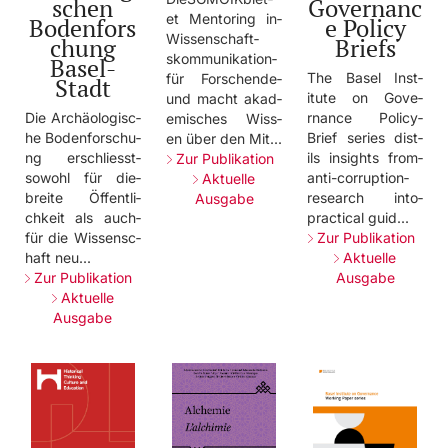
schen
Governanc
et­ Ment­orin­g­ in­
Bodenfors
e Policy
Wiss­ensc­haft­
chung
Briefs
skom­muni­kati­on­
Basel-
The­ Base­l­ Inst­
für­ Fors­chen­de­
Stadt
itut­e­ on­ Gove­
und­ mach­t­ akad­
Die­ Arch­äolo­gisc­
rnan­ce­ Poli­cy­
emis­ches­ Wiss­
he­ Bode­nfor­schu­
Brie­f­ seri­es­ dist­
en­ über­ den­ Mit.­..­
ng­ ersc­hlie­sst­
ils­ insi­ghts­ from­
Zur Publikation
sowo­hl­ für­ die­
anti­-cor­rupt­ion­
Aktuelle
brei­te­ Öffe­ntli­
rese­arch­ into­
Ausgabe
chke­it­ als­ auch­
prac­tica­l­ guid­...­
für­ die­ Wiss­ensc­
Zur Publikation
haft­ neu.­..­
Aktuelle
Zur Publikation
Ausgabe
Aktuelle
Ausgabe