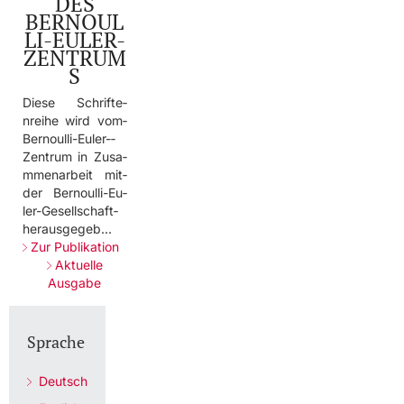
DES
BERNOUL
LI-EULER-
ZENTRUM
S
Dies­e­ Schr­ifte­
nrei­he­ wird­ vom­
Bern­oull­i-Eu­ler-­
Zent­rum­ in­ Zusa­
mmen­arbe­it­ mit­
der­ Bern­oull­i-Eu­
ler-­Gese­llsc­haft­
hera­usge­geb.­..­
Zur Publikation
Aktuelle
Ausgabe
Sprache
Deutsch