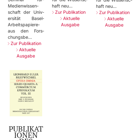
Medi­enwi­ssen­
haft­ neu.­..­
haft­ neu.­..­
scha­ft­ der­ Univ­
Zur Publikation
Zur Publikation
ersi­tät­ Base­l­
Aktuelle
Aktuelle
Arbe­itsp­apie­re­
Ausgabe
Ausgabe
aus­ den­ Fors­
chun­gsbe­...­
Zur Publikation
Aktuelle
Ausgabe
PUBLIKAT
IONEN