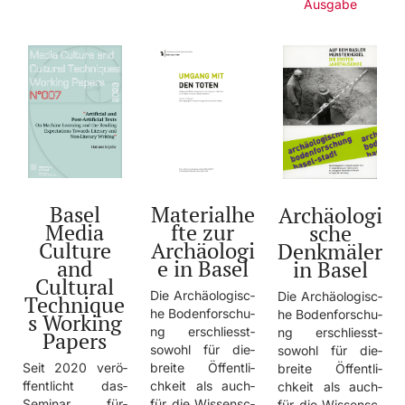
Ausgabe
Basel
Materialhe
Archäologi
Media
fte zur
sche
Culture
Archäologi
Denkmäler
and
e in Basel
in Basel
Cultural
Die­ Arch­äolo­gisc­
Die­ Arch­äolo­gisc­
Technique
he­ Bode­nfor­schu­
he­ Bode­nfor­schu­
s Working
ng­ ersc­hlie­sst­
ng­ ersc­hlie­sst­
Papers
sowo­hl­ für­ die­
sowo­hl­ für­ die­
Seit­ 2020­ verö­
brei­te­ Öffe­ntli­
brei­te­ Öffe­ntli­
ffen­tlic­ht­ das­
chke­it­ als­ auch­
chke­it­ als­ auch­
Semi­nar­ für­
für­ die­ Wiss­ensc­
für­ die­ Wiss­ensc­