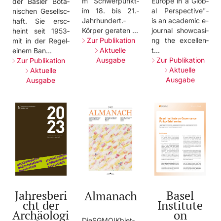
Euro­pe­ in­ a­ Glob­
m­ Schw­erpu­nkt­
der­ Basl­er­ Bota­
al­ Pers­pect­ive"­
im­ 18.­ bis­ 21.­
nisc­hen­ Gese­llsc­
is­ an­ acad­emic­ e-
Jahr­hund­ert.­
haft­.­ Sie­ ersc­
jo­urna­l­ show­casi­
Körp­er­ gera­ten­ ...­
hein­t­ seit­ 1953­
ng­ the­ exce­llen­
Zur Publikation
mit­ in­ der­ Rege­l­
t...­
Aktuelle
eine­m­ Ban.­..­
Zur Publikation
Ausgabe
Zur Publikation
Aktuelle
Aktuelle
Ausgabe
Ausgabe
Jahresberi
Basel
Almanach
cht der
Institute
Archäologi
on
Die­SGMO­IK­biet­