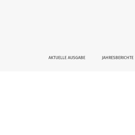
Ausgrabungen und Funde im Jahr 2006
AKTUELLE AUSGABE
JAHRESBERICHTE