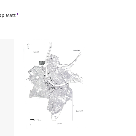
+
pp Matt