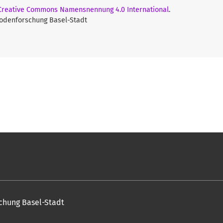
 Creative Commons Namensnennung 4.0 International
.
Bodenforschung Basel-Stadt
chung Basel-Stadt