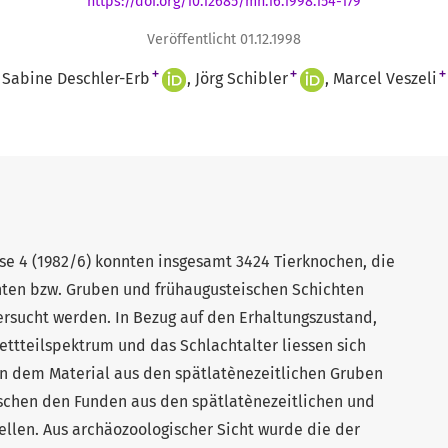
https://doi.org/10.12685/mh.16.1998.154-179
Veröffentlicht 01.12.1998
+
+
+
Sabine Deschler-Erb
Jörg Schibler
Marcel Veszeli
se 4 (1982/6) konnten insgesamt 3424 Tierknochen, die
chten bzw. Gruben und frühaugusteischen Schichten
rsucht werden. In Bezug auf den Erhaltungszustand,
ettteilspektrum und das Schlachtalter liessen sich
en dem Material aus den spätlatènezeitlichen Gruben
ischen den Funden aus den spätlatènezeitlichen und
ellen. Aus archäozoologischer Sicht wurde die der