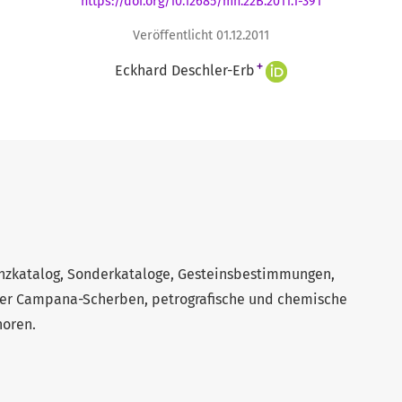
https://doi.org/10.12685/mh.22B.2011.1-391
Veröffentlicht 01.12.2011
+
Eckhard Deschler-Erb
nzkatalog, Sonderkataloge, Gesteinsbestimmungen,
er Campana-Scherben, petrografische und chemische
horen.