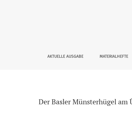
Der Basler Münsterhügel am Übergang von spät
AKTUELLE AUSGABE
MATERIALHEFTE
Der Basler Münsterhügel am Üb