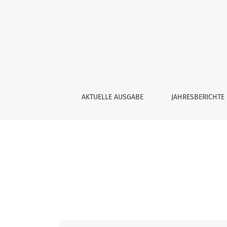
Bd. 2024: Jahresbericht der Archäologischen
AKTUELLE AUSGABE
JAHRESBERICHTE